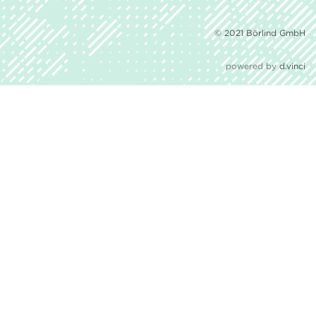
© 2021 Börlind GmbH
powered by
d.vinci